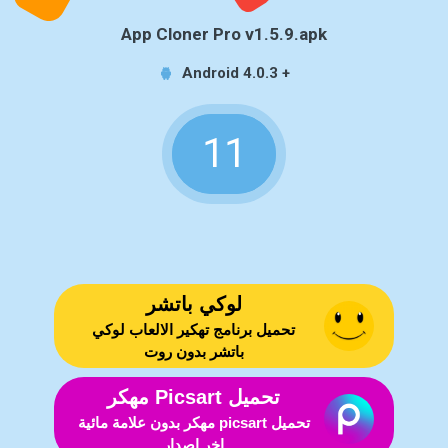
App Cloner Pro v1.5.9.apk
Android 4.0.3 +
11
لوكي باتشر
تحميل برنامج تهكير الالعاب لوكي
باتشر بدون روت
تحميل Picsart مهكر
تحميل picsart مهكر بدون علامة مائية
اخر اصدار