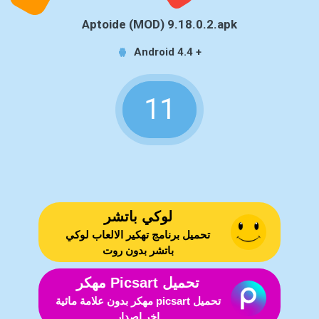
Aptoide (MOD) 9.18.0.2.apk
Android 4.4 +
11
لوكي باتشر
تحميل برنامج تهكير الالعاب لوكي
باتشر بدون روت
تحميل Picsart مهكر
تحميل picsart مهكر بدون علامة مائية
اخر اصدار