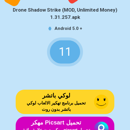
Drone Shadow Strike (MOD, Unlimited Money)
1.31.257.apk
Android 5.0 +
11
لوكي باتشر
تحميل برنامج تهكير الالعاب لوكي
باتشر بدون روت
تحميل Picsart مهكر
تحميل picsart مهكر بدون علامة مائية