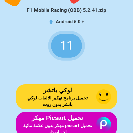
F1 Mobile Racing (OBB) 5.2.41.zip
Android 5.0 +
11
لوكي باتشر
تحميل برنامج تهكير الالعاب لوكي
باتشر بدون روت
تحميل Picsart مهكر
تحميل picsart مهكر بدون علامة مائية
اخر اصدار