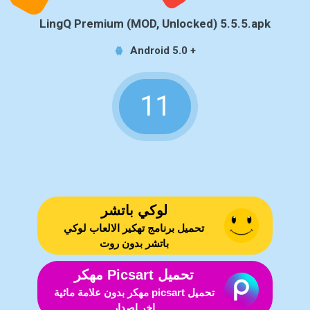
LingQ Premium (MOD, Unlocked) 5.5.5.apk
Android 5.0 +
11
لوكي باتشر
تحميل برنامج تهكير الالعاب لوكي
باتشر بدون روت
تحميل Picsart مهكر
تحميل picsart مهكر بدون علامة مائية
اخر اصدار