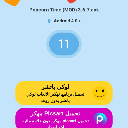
Popcorn Time (MOD) 3.6.7.apk
Android 4.0 +
11
لوكي باتشر
تحميل برنامج تهكير الالعاب لوكي
باتشر بدون روت
تحميل Picsart مهكر
تحميل picsart مهكر بدون علامة مائية
اخر اصدار