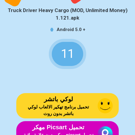
Truck Driver Heavy Cargo (MOD, Unlimited Money)
1.121.apk
Android 5.0 +
11
لوكي باتشر
تحميل برنامج تهكير الالعاب لوكي
باتشر بدون روت
تحميل Picsart مهكر
تحميل picsart مهكر بدون علامة مائية