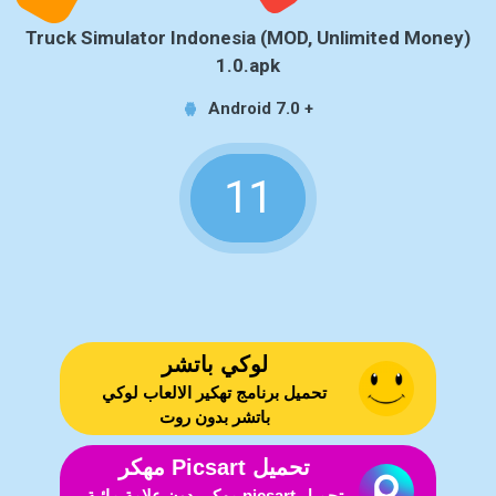
Truck Simulator Indonesia (MOD, Unlimited Money)
1.0.apk
Android 7.0 +
11
لوكي باتشر
تحميل برنامج تهكير الالعاب لوكي
باتشر بدون روت
تحميل Picsart مهكر
تحميل picsart مهكر بدون علامة مائية